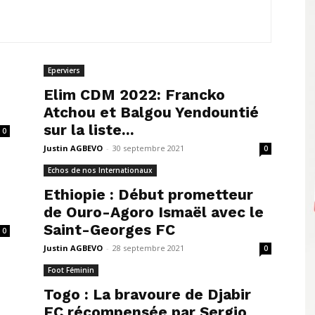
Eperviers
Elim CDM 2022: Francko
Atchou et Balgou Yendountié
sur la liste...
0
Justin AGBEVO
-
30 septembre 2021
0
Echos de nos Internationaux
Ethiopie : Début prometteur
de Ouro-Agoro Ismaël avec le
Saint-Georges FC
0
Justin AGBEVO
-
28 septembre 2021
0
Foot Féminin
Togo : La bravoure de Djabir
FC récompensée par Sergio