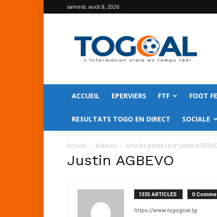
samedi, août 8, 2026
TOGO
GOAL
ACCUEIL
EPERVIERS
FTF
FOOT F
RESULTATS TOGO EN DIRECT
SOCIALE
Accueil
Auteurs
Articles postés par Justin AGBEV
Justin AGBEVO
1335 ARTICLES
0 Commen
https://www.togogoal.tg