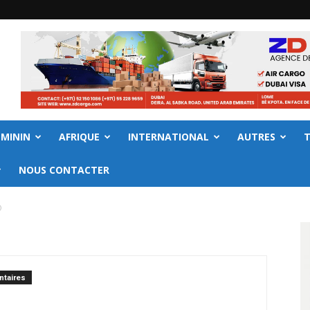
EMININ
AFRIQUE
INTERNATIONAL
AUTRES
NOUS CONTACTER
O
taires