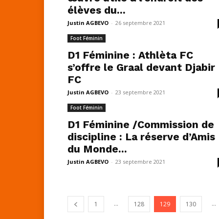
élèves du...
Justin AGBEVO
-
26 septembre 2021
Foot Féminin
D1 Féminine : Athlèta FC
s’offre le Graal devant Djabir
FC
Justin AGBEVO
-
23 septembre 2021
Foot Féminin
D1 Féminine /Commission de
discipline : La réserve d’Amis
du Monde...
Justin AGBEVO
-
23 septembre 2021
...
...
1
128
129
130