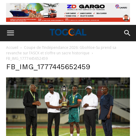
Accueil
Coupe de l’Indépendance 2026: Gbohloe-Su prend sa
revanche sur l’ASCK et s’offre un sacre historique
FB_IMG_1777445652459
FB_IMG_1777445652459