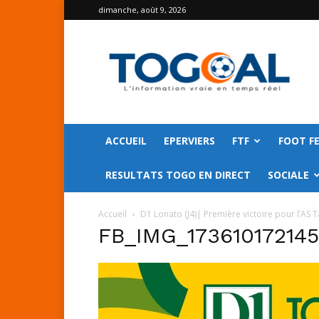
dimanche, août 9, 2026
TOGO
GOAL
ACCUEIL
EPERVIERS
FTF
FOOT F
RESULTATS TOGO EN DIRECT
SOCIALE
Accueil
D1 Lonato (J4)| Première victoire pour l’AS 
FB_IMG_17361017214