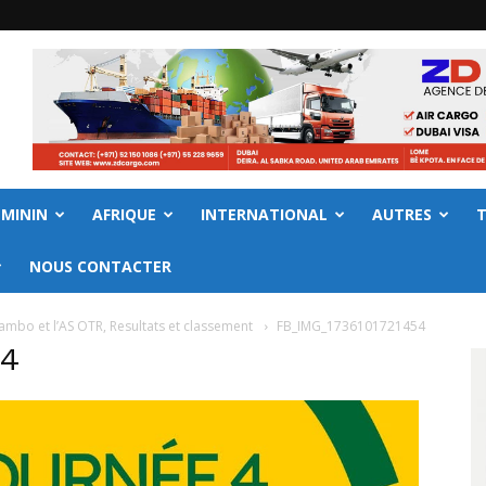
EMININ
AFRIQUE
INTERNATIONAL
AUTRES
NOUS CONTACTER
Tambo et l’AS OTR, Resultats et classement
FB_IMG_1736101721454
54