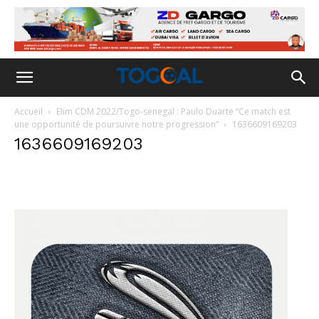
Accueil
Elim CDM 2022/Togo-senegal : Paulo Duarte “Ce match est
une opportunité de poursuivre notre progression”
1636609169203
1636609169203