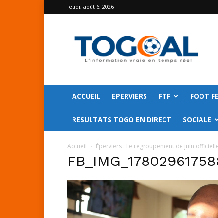
jeudi, août 6, 2026
TOGO
GOAL
ACCUEIL
EPERVIERS
FTF
FOOT F
RESULTATS TOGO EN DIRECT
SOCIALE
Accueil
Éperviers : Le regroupement de juin officie
FB_IMG_17802961758