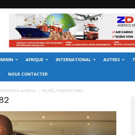
EMININ
AFRIQUE
INTERNATIONAL
AUTRES
NOUS CONTACTER
llement lancé au Maroc
FB_IMG_1780296175882
82