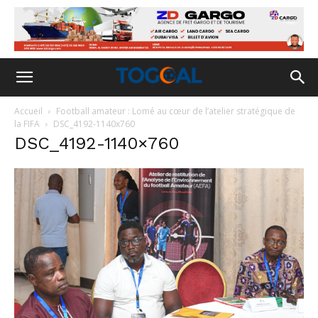
Accueil
Football amateur : Lomé au cœur de l’atelier stratégique de
la FIFA
DSC_4192-1140x760
DSC_4192-1140×760