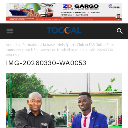
Accueil
Formation à la base : Nels Sports Club et l’AS Gnilim Foot
s’unissent pour bâtir l’avenir du football togolais
IMG-20260330-
WA0053
IMG-20260330-WA0053