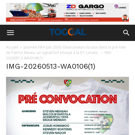
Accueil
Journée FIFA Juin 2026: Deux joueurs locaux dans la pré-liste
de Patrice Neveu, un signal fort envoyé à la D1 Lonato
IMG-
20260513-WA0106(1)
IMG-20260513-WA0106(1)