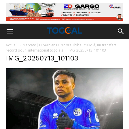
Accueil
Mercato| Hibernian FC s’offre Thibault Klidjé, un transfert
record pour l’international togolais
IMG_20250713_101103
IMG_20250713_101103