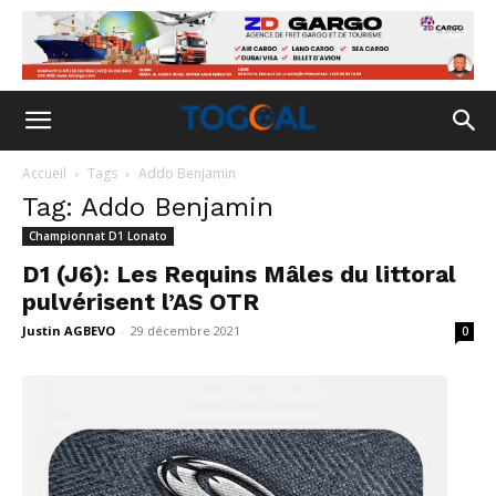
Accueil
Tags
Addo Benjamin
Tag: Addo Benjamin
Championnat D1 Lonato
D1 (J6): Les Requins Mâles du littoral
pulvérisent l’AS OTR
Justin AGBEVO
-
29 décembre 2021
0