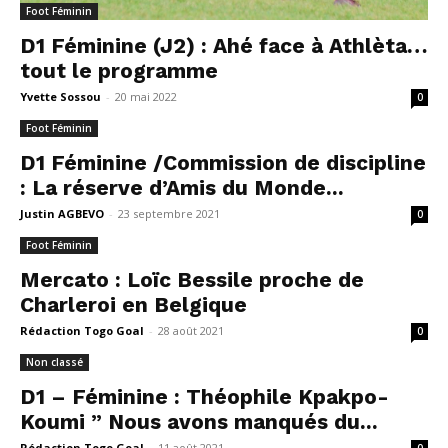
Foot Féminin
D1 Féminine (J2) : Ahé face à Athlèta…
tout le programme
Yvette Sossou
-
20 mai 2022
0
Foot Féminin
D1 Féminine /Commission de discipline
: La réserve d’Amis du Monde...
Justin AGBEVO
-
23 septembre 2021
0
Foot Féminin
Mercato : Loïc Bessile proche de
Charleroi en Belgique
Rédaction Togo Goal
-
28 août 2021
0
Non classé
D1 – Féminine : Théophile Kpakpo-
Koumi ” Nous avons manqués du...
Rédaction Togo Goal
-
11 août 2021