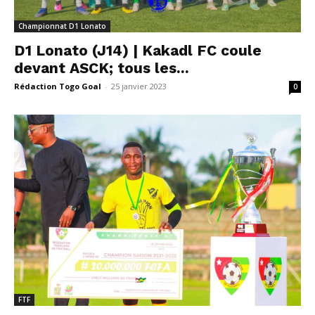
Championnat D1 Lonato
D1 Lonato (J14) | Kakadl FC coule
devant ASCK; tous les...
Rédaction Togo Goal
-
25 janvier 2023
0
FTF