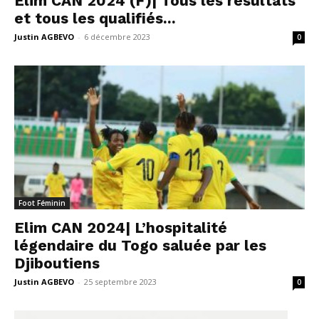
Elim CAN 2024 (F)| Tous les résultats
et tous les qualifiés...
Justin AGBEVO
-
6 décembre 2023
0
Foot Féminin
Elim CAN 2024| L’hospitalité
légendaire du Togo saluée par les
Djiboutiens
Justin AGBEVO
-
25 septembre 2023
0