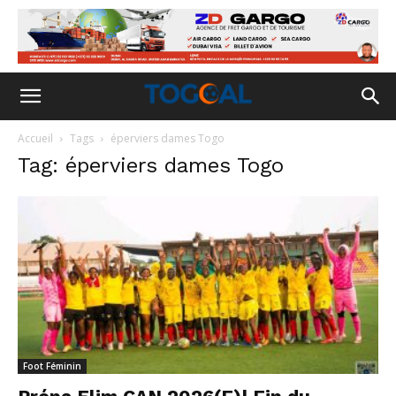
Accueil
Tags
éperviers dames Togo
Tag: éperviers dames Togo
Foot Féminin