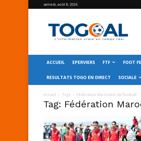
samedi, août 8, 2026
TOGO
GOAL
ACCUEIL
EPERVIERS
FTF
FOOT F
RESULTATS TOGO EN DIRECT
SOCIALE
Accueil
Tags
Fédération Marocaine de football
Tag: Fédération Maro