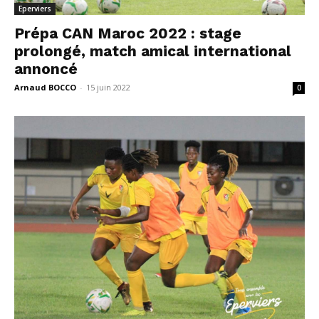
Eperviers
Prépa CAN Maroc 2022 : stage
prolongé, match amical international
annoncé
Arnaud BOCCO
-
15 juin 2022
0