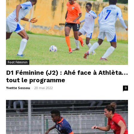
Foot Féminin
D1 Féminine (J2) : Ahé face à Athlèta…
tout le programme
Yvette Sossou
-
20 mai 2022
0