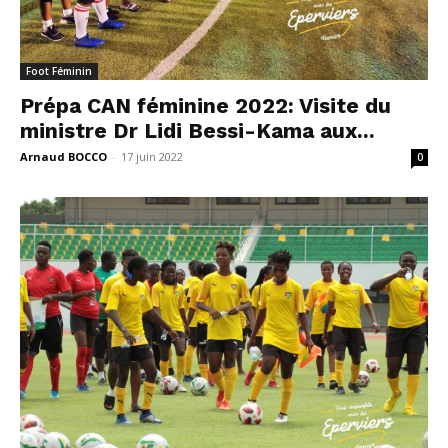
Foot Féminin
Prépa CAN féminine 2022: Visite du
ministre Dr Lidi Bessi-Kama aux...
Arnaud BOCCO
-
17 juin 2022
0