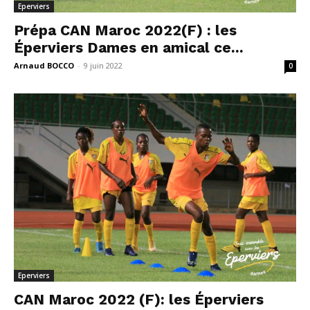
Eperviers
Prépa CAN Maroc 2022(F) : les
Éperviers Dames en amical ce...
Arnaud BOCCO
-
9 juin 2022
0
Eperviers
CAN Maroc 2022 (F): les Éperviers