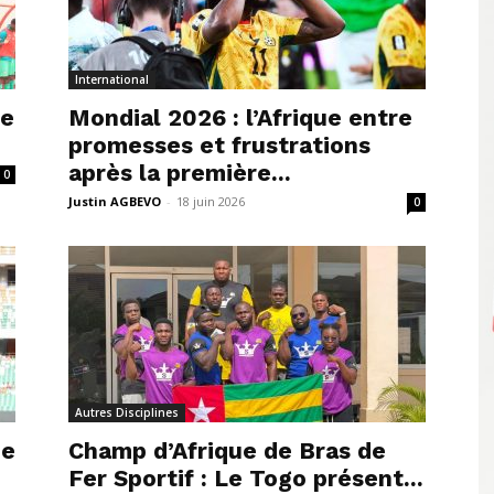
International
le
Mondial 2026 : l’Afrique entre
promesses et frustrations
après la première...
0
Justin AGBEVO
-
18 juin 2026
0
Autres Disciplines
ne
Champ d’Afrique de Bras de
Fer Sportif : Le Togo présent...