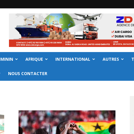
EMININ
AFRIQUE
INTERNATIONAL
AUTRES
NOUS CONTACTER