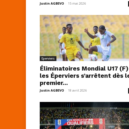
Justin AGBEVO
-
15 mai 2026
Eperviers
Éliminatoires Mondial U17 (F) 
les Éperviers s’arrêtent dès l
premier...
Justin AGBEVO
-
18 avril 2026