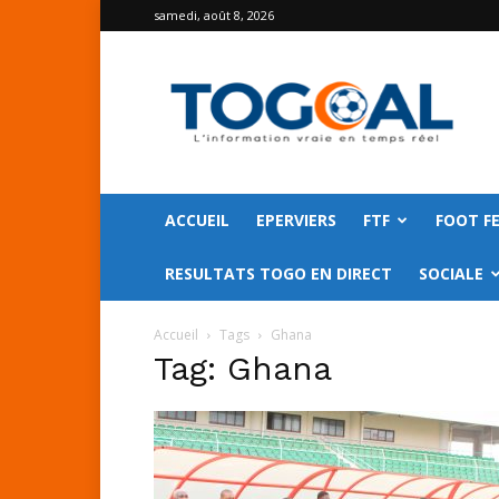
samedi, août 8, 2026
TOGO
GOAL
ACCUEIL
EPERVIERS
FTF
FOOT F
RESULTATS TOGO EN DIRECT
SOCIALE
Accueil
Tags
Ghana
Tag: Ghana