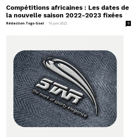
Compétitions africaines : Les dates de
la nouvelle saison 2022-2023 fixées
Rédaction Togo Goal
-
16 juin 2022
0