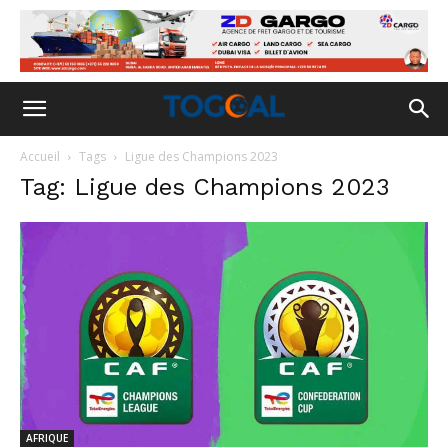
Accueil
Tags
Ligue des Champions 2023
Tag: Ligue des Champions 2023
AFRIQUE