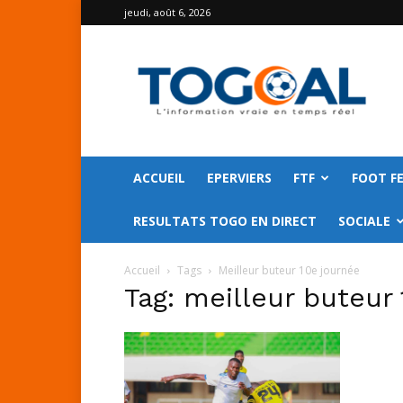
jeudi, août 6, 2026
TOGO
GOAL
ACCUEIL
EPERVIERS
FTF
FOOT F
RESULTATS TOGO EN DIRECT
SOCIALE
Accueil
Tags
Meilleur buteur 10e journée
Tag: meilleur buteur