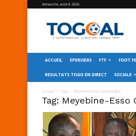
dimanche, août 9, 2026
TOGO
GOAL
ACCUEIL
EPERVIERS
FTF
FOOT F
RESULTATS TOGO EN DIRECT
SOCIALE
Accueil
Tags
Meyebine-Esso Gnassingbé
Tag: Meyebine-Esso 