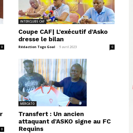
INTERCLUBS CAF
Coupe CAF| L’exécutif d’Asko
dresse le bilan
Rédaction Togo Goal
-
9 avril 2023
0
0
MERCATO
Transfert : Un ancien
r
attaquant d’ASKO signe au FC
Requins
0