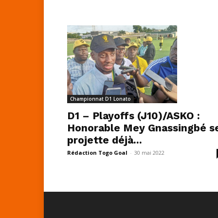
Championnat D1 Lonato
D1 – Playoffs (J10)/ASKO :
Honorable Mey Gnassingbé s
projette déjà...
Rédaction Togo Goal
-
30 mai 2022