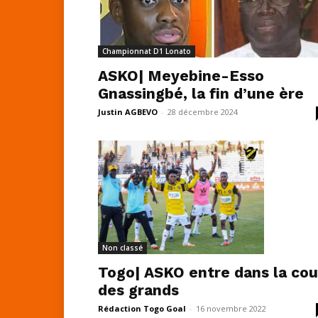
Championnat D1 Lonato
ASKO| Meyebine-Esso
Gnassingbé, la fin d’une ère
Justin AGBEVO
-
28 décembre 2024
Non classé
Togo| ASKO entre dans la cou
des grands
Rédaction Togo Goal
-
16 novembre 2022