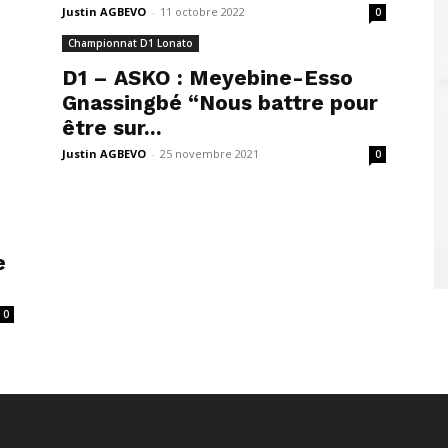
Justin AGBEVO
-
11 octobre 2022
0
Championnat D1 Lonato
D1 – ASKO : Meyebine-Esso
Gnassingbé “Nous battre pour
être sur...
Justin AGBEVO
-
25 novembre 2021
0
e
0