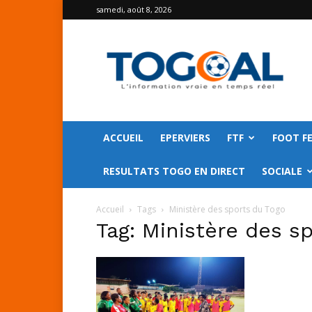
samedi, août 8, 2026
TOGO
GOAL
ACCUEIL
EPERVIERS
FTF
FOOT F
RESULTATS TOGO EN DIRECT
SOCIALE
Accueil
Tags
Ministère des sports du Togo
Tag: Ministère des s