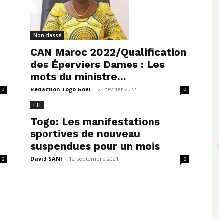
Non classé
CAN Maroc 2022/Qualification
des Éperviers Dames : Les
mots du ministre...
Rédaction Togo Goal
-
24 février 2022
0
0
FTF
Togo: Les manifestations
sportives de nouveau
suspendues pour un mois
David SANI
-
12 septembre 2021
0
0