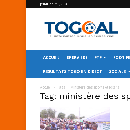
jeudi, août 6, 2026
TOGO
GOAL
ACCUEIL
EPERVIERS
FTF
FOOT F
RESULTATS TOGO EN DIRECT
SOCIALE
Accueil
Tags
Ministère des sports et loisirs
Tag: ministère des sp