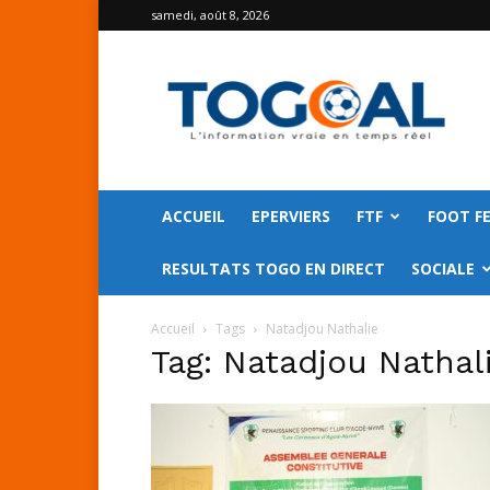
samedi, août 8, 2026
TOGO
GOAL
ACCUEIL
EPERVIERS
FTF
FOOT F
RESULTATS TOGO EN DIRECT
SOCIALE
Accueil
Tags
Natadjou Nathalie
Tag: Natadjou Nathal