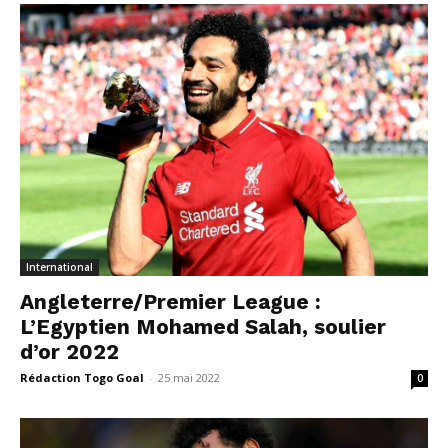
International
Angleterre/Premier League :
L’Egyptien Mohamed Salah, soulier
d’or 2022
Rédaction Togo Goal
-
25 mai 2022
0