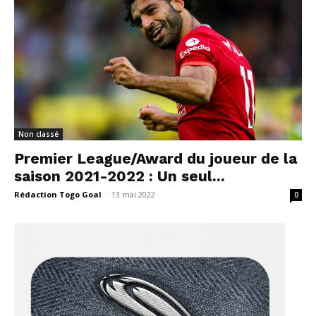
Non classé
Premier League/Award du joueur de la
saison 2021-2022 : Un seul...
Rédaction Togo Goal
-
13 mai 2022
0