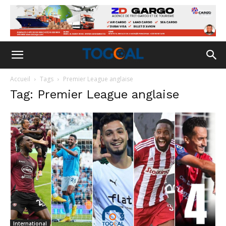
Accueil
Tags
Premier League anglaise
Tag: Premier League anglaise
International