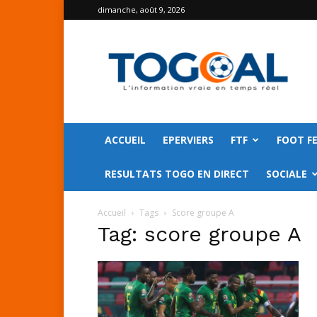
dimanche, août 9, 2026
TOGO
GOAL
ACCUEIL
EPERVIERS
FTF
FOOT F
RESULTATS TOGO EN DIRECT
SOCIALE
Accueil
Tags
Score groupe A
Tag: score groupe A