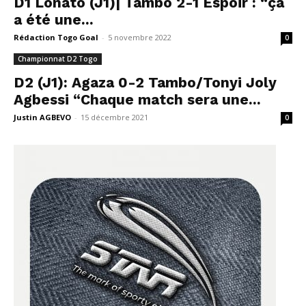
D1 Lonato (J1)| Tambo 2-1 Espoir : “ça
a été une...
Rédaction Togo Goal
-
5 novembre 2022
0
Championnat D2 Togo
D2 (J1): Agaza 0-2 Tambo/Tonyi Joly
Agbessi “Chaque match sera une...
Justin AGBEVO
-
15 décembre 2021
0