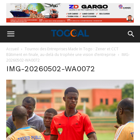
Accueil
Tournoi des Entreprises Made In Togo : Zener et CCT
Bâtiment en finale, au-delà du trophée une vision d’entreprise
IMG-
20260502-WA0072
IMG-20260502-WA0072