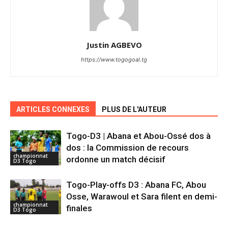
Justin AGBEVO
https://www.togogoal.tg
ARTICLES CONNEXES
PLUS DE L'AUTEUR
Togo-D3 | Abana et Abou-Ossé dos à
dos : la Commission de recours
championnat
ordonne un match décisif
D3 Togo
Togo-Play-offs D3 : Abana FC, Abou
Osse, Warawoul et Sara filent en demi-
championnat
finales
D3 Togo