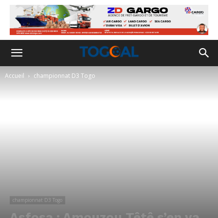
Accueil
championnat D3 Togo
championnat D3 Togo
Asfosa : Amouzou Têtê s’en va,