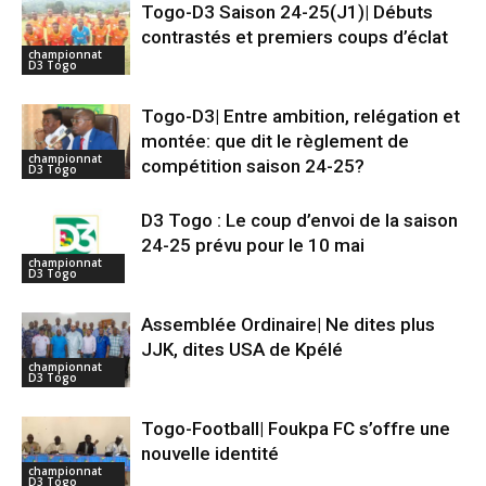
Togo-D3 Saison 24-25(J1)| Débuts
contrastés et premiers coups d’éclat
championnat
D3 Togo
Togo-D3| Entre ambition, relégation et
montée: que dit le règlement de
championnat
compétition saison 24-25?
D3 Togo
D3 Togo : Le coup d’envoi de la saison
24-25 prévu pour le 10 mai
championnat
D3 Togo
Assemblée Ordinaire| Ne dites plus
JJK, dites USA de Kpélé
championnat
D3 Togo
Togo-Football| Foukpa FC s’offre une
nouvelle identité
championnat
D3 Togo