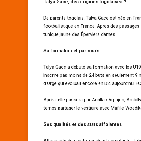
Talya Gace, des origines togolaises ?
De parents togolais, Talya Gace est née en Fran
footballistique en France. Après des passages e
tunique jaune des Éperviers dames.
Sa formation et parcours
Talya Gace a débuté sa formation avec les U19 d
inscrire pas moins de 24 buts en seulement 9 ma
d’Orge qui évoluait encore en D2, aujourd’hui FC
Après, elle passera par Aurillac Arpajon, Ambilly
temps partager le vestiaire avec Mafille Woedik
Ses qualités et des stats affolantes
Attaquante de pointe, rapide et percutante, Ta