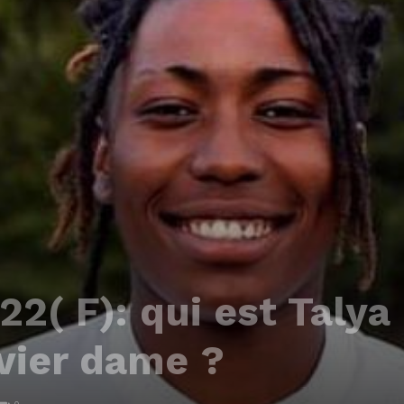
( F): qui est Talya 
vier dame ?