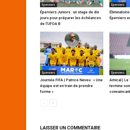
Eperviers
Eperviers
Éperviers Juniors : un stage de dix
Éliminatoire
jours pour préparer les échéances
Éperviers e
de l’UFOA B
Eperviers
Eperviers
Journée FIFA | Patrice Neveu : « Une
Amical | Le 
équipe est en train de prendre
termine son
forme »
convaincan
LAISSER UN COMMENTAIRE