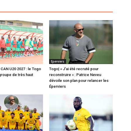
Eperviers
s CAN U20 2027 : le Togo
Togo| « J’ai été recruté pour
 groupe de très haut
reconstruire » : Patrice Neveu
dévoile son plan pour relancer les
Éperviers