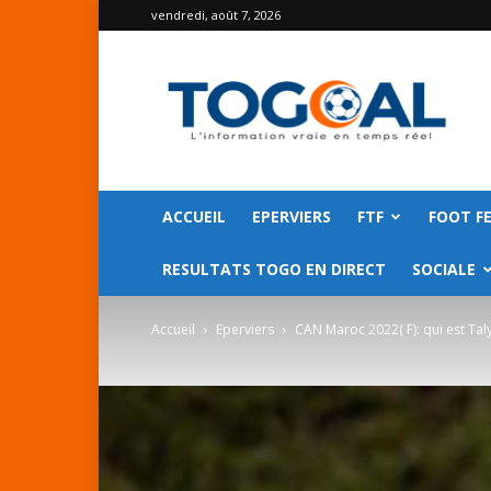
vendredi, août 7, 2026
TOGO
GOAL
ACCUEIL
EPERVIERS
FTF
FOOT F
RESULTATS TOGO EN DIRECT
SOCIALE
Accueil
Eperviers
CAN Maroc 2022( F): qui est Tal