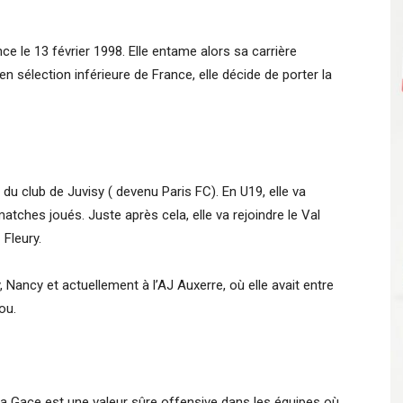
ce le 13 février 1998. Elle entame alors sa carrière
n sélection inférieure de France, elle décide de porter la
u club de Juvisy ( devenu Paris FC). En U19, elle va
tches joués. Juste après cela, elle va rejoindre le Val
 Fleury.
, Nancy et actuellement à l’AJ Auxerre, où elle avait entre
ou.
lya Gace est une valeur sûre offensive dans les équipes où