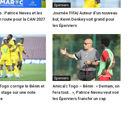
Eperviers
s : Patrice Neveu et les
Journée FIFA| Auteur d’un nouveau
n route pour la CAN 2027
but, Kevin Denkey voit grand pour
les Éperviers
Eperviers
Togo corrige le Bénin et
Amical | Togo – Bénin : « Demain, on
 stage sur une note
fera tout… », Patrice Neveu veut voir
te
les Éperviers franchir un cap