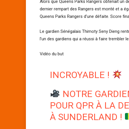
Alors que Queens Parks Rangers obtenait un dern
dernier rempart des Rangers est monté et a éga
Queens Parks Rangers d’une défaite. Score fina
Le gardien Sénégalais Thimoty Seny Dieng rent
l’un des gardiens qui a réussi à faire trembler
Vidéo du but
INCROYABLE !
NOTRE GARDIEN
POUR QPR À LA D
À SUNDERLAND !