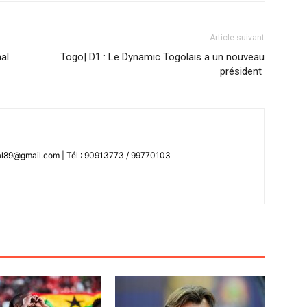
Article suivant
nal
Togo| D1 : Le Dynamic Togolais a un nouveau
président
l89@gmail.com | Tél : 90913773 / 99770103