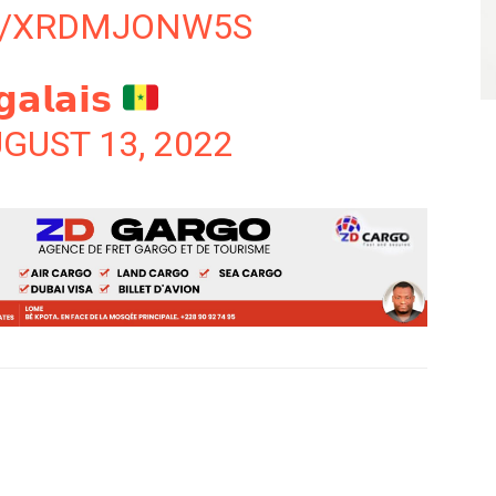
M/XRDMJONW5S
𝗴𝗮𝗹𝗮𝗶𝘀
GUST 13, 2022