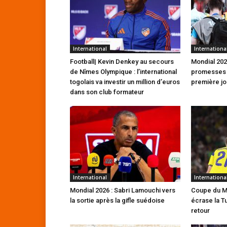
International
Internationa
Football| Kevin Denkey au secours
Mondial 2026
de Nîmes Olympique : l’international
promesses e
togolais va investir un million d’euros
première j
dans son club formateur
International
Internationa
Mondial 2026 : Sabri Lamouchi vers
Coupe du M
la sortie après la gifle suédoise
écrase la T
retour