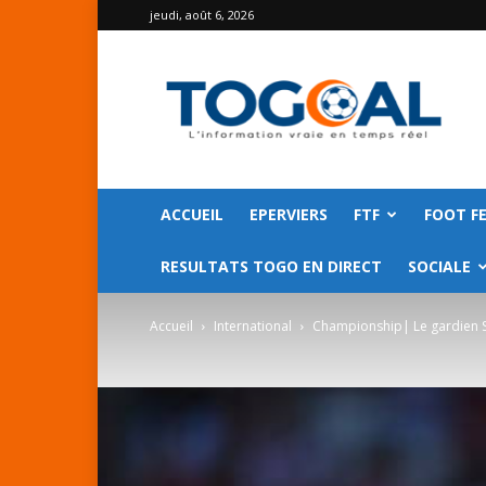
jeudi, août 6, 2026
TOGO
GOAL
ACCUEIL
EPERVIERS
FTF
FOOT F
RESULTATS TOGO EN DIRECT
SOCIALE
Accueil
International
Championship| Le gardien Sé