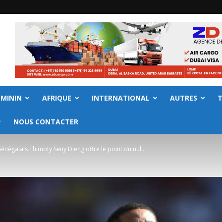
EMININ
AFRIQUE
INTERNATIONAL
AUTRES
NOUS CONTACTER
négalais Thimoty Seny Dieng offre le point du nul...