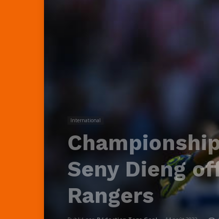
International
Championship|
Seny Dieng of
Rangers