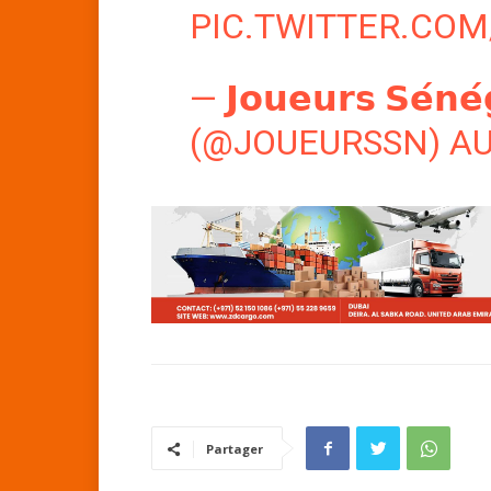
PIC.TWITTER.CO
— 𝗝𝗼𝘂𝗲𝘂𝗿𝘀 𝗦𝗲́𝗻𝗲́
(@JOUEURSSN)
AU
Partager