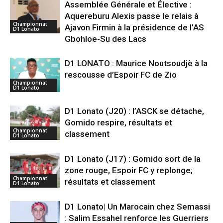
Assemblée Générale et Élective :
Aquereburu Alexis passe le relais à
Championnat
Ajavon Firmin à la présidence de l’AS
D1 Lonato
Gbohloe-Su des Lacs
D1 LONATO : Maurice Noutsoudjè à la
rescousse d’Espoir FC de Zio
Championnat
D1 Lonato
D1 Lonato (J20) : l’ASCK se détache,
Gomido respire, résultats et
Championnat
classement
D1 Lonato
D1 Lonato (J17) : Gomido sort de la
zone rouge, Espoir FC y replonge;
Championnat
résultats et classement
D1 Lonato
D1 Lonato| Un Marocain chez Semassi
: Salim Essahel renforce les Guerriers