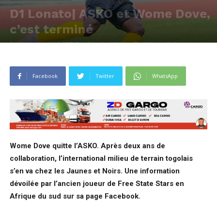
D1 Lonato| ASKO et Wome Dove,
c’est terminé
Publié par
Justin AGBEVO
-
24 juillet 2024
1218
0
Facebook
Twitter
WhatsApp
Wome Dove quitte l’ASKO. Après deux ans de
collaboration, l’international milieu de terrain togolais
s’en va chez les Jaunes et Noirs. Une information
dévoilée par l’ancien joueur de Free State Stars en
Afrique du sud sur sa page Facebook.