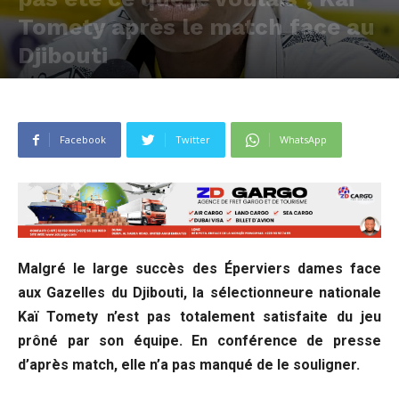
Tomety après le match face au
Djibouti
Publié par
Rédaction Togo Goal
-
23 septembre 2023
582
0
Facebook
Twitter
WhatsApp
Malgré le large succès des Éperviers dames face
aux Gazelles du Djibouti, la sélectionneure nationale
Kaï Tomety n’est pas totalement satisfaite du jeu
prôné par son équipe. En conférence de presse
d’après match, elle n’a pas manqué de le souligner.