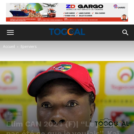
Accueil
Eperviers
Eperviers
Elim CAN 2024 (F)| “Le jeu n’a
pas été ce que je voulais”, Kaï