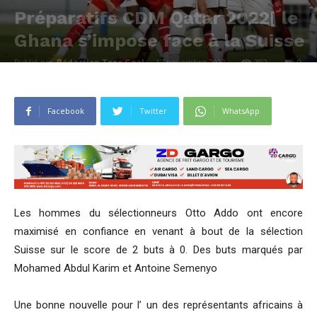
Préparatifs CDM Qatar 2022| le
Ghana s’impose face à la Suisse
Publié par
Rédaction Togo Goal
-
17 novembre 2022
302
0
Facebook
Twitter
WhatsApp
Les hommes du sélectionneurs Otto Addo ont encore
maximisé en confiance en venant à bout de la sélection
Suisse sur le score de 2 buts à 0. Des buts marqués par
Mohamed Abdul Karim et Antoine Semenyo
Une bonne nouvelle pour l’ un des représentants africains à