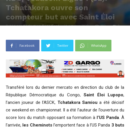
Tchatakora ouvre son
compteur but avec Saint Éloi
Publié par
Rédaction Togo Goal
-
24 octobre 2022
383
0
Facebook
Twitter
WhatsApp
Transféré lors du dernier mercato en direction du club de la
République Démocratique du Congo,
Saint Éloi Lupopo
,
l’ancien joueur de l’ASCK,
Tchatakora Samiou
a été décisif
ce weekend en championnat. Il a été l’auteur de l’ouverture du
score lors du match opposant sa formation à
l’US Panda
. À
l’arrivée,
les Cheminots
l’emportent face à l’US Panda
3 buts