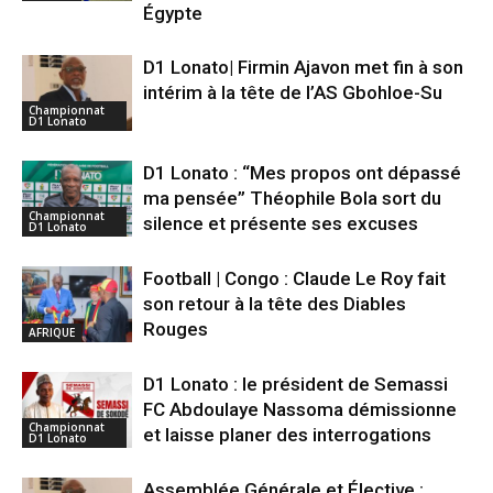
Égypte
D1 Lonato| Firmin Ajavon met fin à son
intérim à la tête de l’AS Gbohloe-Su
Championnat
D1 Lonato
D1 Lonato : “Mes propos ont dépassé
ma pensée” Théophile Bola sort du
Championnat
silence et présente ses excuses
D1 Lonato
Football | Congo : Claude Le Roy fait
son retour à la tête des Diables
Rouges
AFRIQUE
D1 Lonato : le président de Semassi
FC Abdoulaye Nassoma démissionne
Championnat
et laisse planer des interrogations
D1 Lonato
Assemblée Générale et Élective :