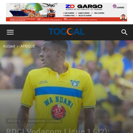
Accueil
AFRIQUE
AFRIQUE
Championnat D1 Lonato
RDC| Vodacom Ligue 1 (J2):