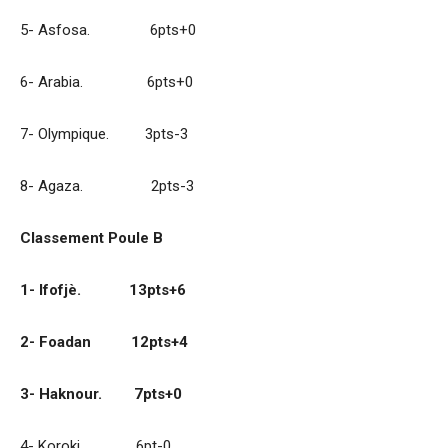
5- Asfosa. 6pts+0
6- Arabia. 6pts+0
7- Olympique. 3pts-3
8- Agaza. 2pts-3
Classement Poule B
1- Ifofjè. 13pts+6
2- Foadan 12pts+4
3- Haknour. 7pts+0
4- Koroki 6pt-0