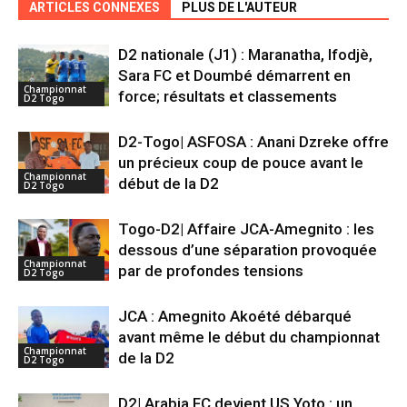
ARTICLES CONNEXES
PLUS DE L'AUTEUR
D2 nationale (J1) : Maranatha, Ifodjè,
Sara FC et Doumbé démarrent en
Championnat
force; résultats et classements
D2 Togo
D2-Togo| ASFOSA : Anani Dzreke offre
un précieux coup de pouce avant le
Championnat
début de la D2
D2 Togo
Togo-D2| Affaire JCA-Amegnito : les
dessous d’une séparation provoquée
Championnat
par de profondes tensions
D2 Togo
JCA : Amegnito Akoété débarqué
avant même le début du championnat
Championnat
de la D2
D2 Togo
D2| Arabia FC devient US Yoto : un