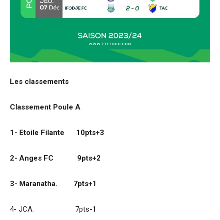
Les classements
Classement Poule A
1- Etoile Filante 10pts+3
2- Anges FC 9pts+2
3- Maranatha. 7pts+1
4- JCA. 7pts-1