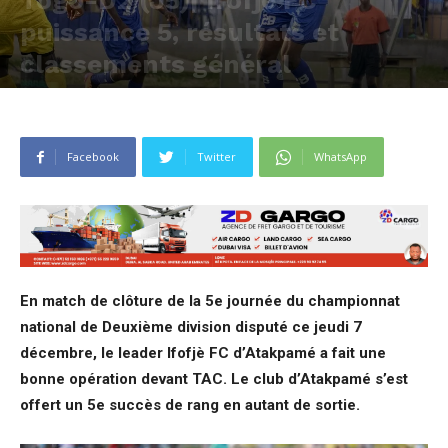
Togo-D2 (J5)| Ifofjè FC
puissance 5, résultats et
classements général
Publié par
Justin AGBEVO
-
7 décembre 2023
578
0
Facebook
Twitter
WhatsApp
En match de clôture de la 5e journée du championnat
national de Deuxième division disputé ce jeudi 7
décembre, le leader Ifofjè FC d’Atakpamé a fait une
bonne opération devant TAC. Le club d’Atakpamé s’est
offert un 5e succès de rang en autant de sortie.