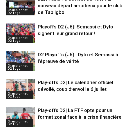
nouveau départ ambitieux pour le club
Championnat
de Tabligbo
D2 Togo
Playoffs D2 (J6)| Semassi et Dyto
signent leur grand retour !
Championnat
D2 Togo
D2 Playoffs (J6) | Dyto et Semassi à
l’épreuve de vérité
Championnat
D2 Togo
Play-offs D2| Le calendrier officiel
dévoilé, coup d’envoi le 6 juillet
Championnat
D2 Togo
Play-offs D2| La FTF opte pour un
format zonal face à la crise financière
Championnat
D2 Togo