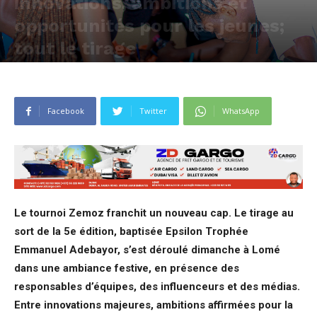
innovations, ambitions et
opportunités pour les jeunes;
tout le tirage
Publié par
Justin AGBEVO
-
18 mai 2026
439
0
Facebook
Twitter
WhatsApp
Le tournoi Zemoz franchit un nouveau cap. Le tirage au
sort de la 5e édition, baptisée Epsilon Trophée
Emmanuel Adebayor, s’est déroulé dimanche à Lomé
dans une ambiance festive, en présence des
responsables d’équipes, des influenceurs et des médias.
Entre innovations majeures, ambitions affirmées pour la