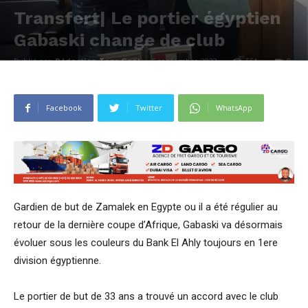
Transfert| Le portier égyptien
Gabaski change de club
Publié par
Rédaction Togo Goal
-
6 septembre 2022
551
0
Facebook
Twitter
WhatsApp
Gardien de but de Zamalek en Egypte ou il a été régulier au
retour de la dernière coupe d’Afrique, Gabaski va désormais
évoluer sous les couleurs du Bank El Ahly toujours en 1ere
division égyptienne.
Le portier de but de 33 ans a trouvé un accord avec le club