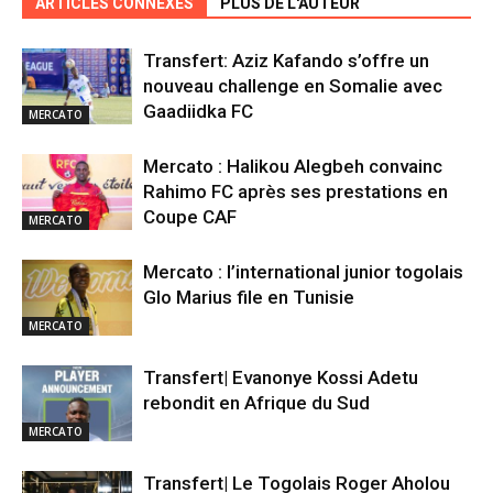
ARTICLES CONNEXES
PLUS DE L'AUTEUR
Transfert: Aziz Kafando s’offre un
nouveau challenge en Somalie avec
Gaadiidka FC
MERCATO
Mercato : Halikou Alegbeh convainc
Rahimo FC après ses prestations en
Coupe CAF
MERCATO
Mercato : l’international junior togolais
Glo Marius file en Tunisie
MERCATO
Transfert| Evanonye Kossi Adetu
rebondit en Afrique du Sud
MERCATO
Transfert| Le Togolais Roger Aholou