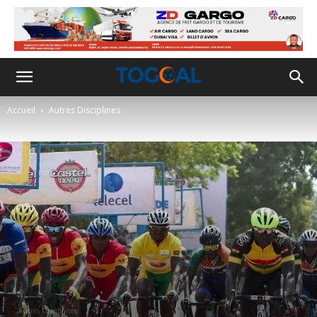
Accueil
Autres Disciplines
Autres Disciplines