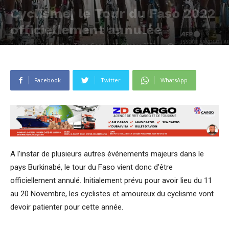
Cyclisme| le Tour du Faso 2022
officiellement annulée
Publié par
Rédaction Togo Goal
-
25 octobre 2022
401
0
Facebook
Twitter
WhatsApp
A l’instar de plusieurs autres événements majeurs dans le
pays Burkinabé, le tour du Faso vient donc d’être
officiellement annulé. Initialement prévu pour avoir lieu du 11
au 20 Novembre, les cyclistes et amoureux du cyclisme vont
devoir patienter pour cette année.