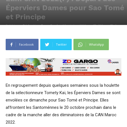
Éperviers Dames pour Sao Tomé
et Principe
Publié par
Rédaction Togo Goal
-
17 octobre 2021
392
0
Facebook
Twitter
WhatsApp
En regroupement depuis quelques semaines sous la houlette
de la sélectionneure Tomety Kaï, les Éperviers Dames se sont
envolées ce dimanche pour Sao Tomé et Principe. Elles
affrontent les Santoménnes le 20 octobre prochain dans le
cadre de la manche aller des éliminatoires de la CAN Maroc
2022.